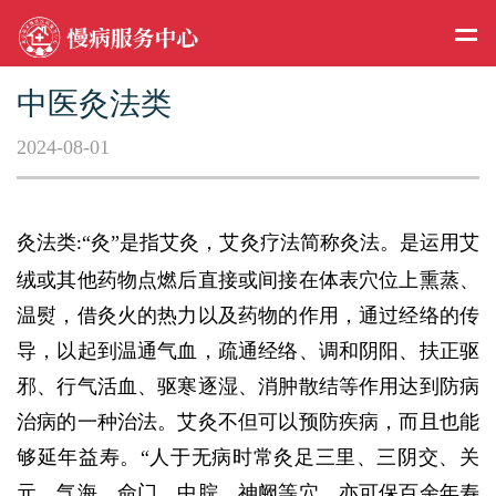
中医灸法类
2024-08-01
灸法类
“灸”是指艾灸，艾灸疗法简称灸法。是运用艾
:
绒或其他药物点燃后直接或间接在体表穴位上熏蒸、
温熨，借灸火的热力以及药物的作用，通过经络的传
导，以起到温通气血，疏通经络、调和阴阳、扶正驱
邪、行气活血、驱寒逐湿、消肿散结等作用达到防病
治病的一种治法。艾灸不但可以预防疾病，而且也能
够延年益寿。“人于无病时常灸足三里、三阴交、关
元、气海、命门、中脘、神阙等穴，亦可保百余年寿