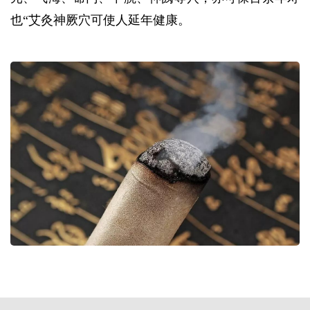
也“艾灸神厥穴可使人延年健康。