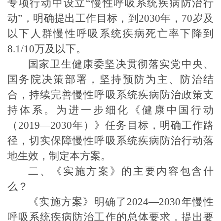
专项行动中设立“
慢性呼吸系统
疾病防治行
动
”，明确提出工作目标，到2030年，70岁及
以下人群慢性呼吸系统疾病死亡率下降到
8.1
/10万及以下。
国家卫生健康委坚决贯彻落实党中央、
国务院决策部署，坚持预防为主、防治结
合，持续完善慢性
呼吸系统疾
病防治政策支
持体系。为
进一步细化
《健康中国行动
（
2019—2030年）》任务目标，明确工作路
径，切实保障
慢性呼吸系统
疾病防治行动落
地生效，制定本方案。
二、《实施方案》的主要内容包含什
么？
《实施方案》明确了
202
4
—2030年
慢性
呼吸系统疾病
防治工作的
总体要求
，
提出要