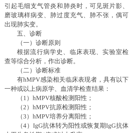
引起毛细支气管炎和肺炎时，可见斑片影、
磨玻璃样病变、肺过度充气、肺不张，偶可
出现肺实变。
五、诊断
（一）诊断原则
根据流行病学史、临床表现、实验室检
查等综合分析，作出诊断。
（二）诊断标准
有
hMPV
感染
相关临床表现
者，
具有以下
一种或以上病原学、血清学检查结果：
（
1
）
hMPV
核酸检测阳性；
（
2
）
hMPV
抗原检测阳性；
（
3
）
hMPV
培养分离阳性；
（
4
）
IgG
抗体
转为
阳
性
或恢复期
IgG
抗体