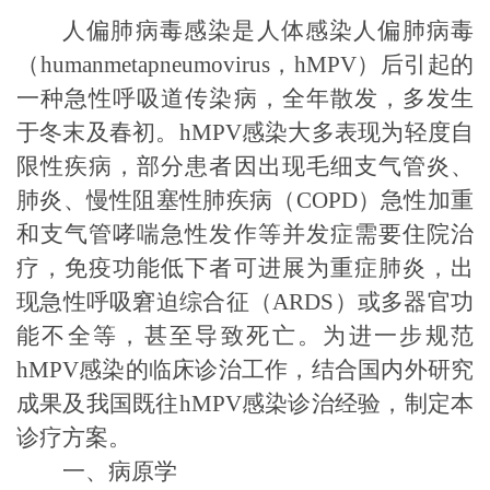
人偏肺病毒感染是
人体感染
人偏肺病毒
（
humanmetapneumovirus
，
hMPV
）
后
引起的
一种急性呼吸道传染病，全年散发，多发生
于冬末及春初。
hMPV
感染大多表现为轻度自
限性疾病，部分患者因出现毛细支气管炎、
肺炎、慢性阻塞性肺疾病（
COPD
）急性加重
和
支气管
哮喘
急性
发作等并发症需要住院治
疗，免疫功能低下者可进展为重症肺炎，出
现急性呼吸窘迫综合征（
ARDS
）或多器官功
能不全等，甚至导致死亡。为进一步规范
hMPV
感染的临床诊治工作，结合国内外研究
成果及我国既往
hMPV
感染诊治经验，制定本
诊疗方案。
一、病原学