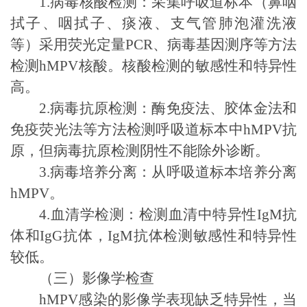
1.
病毒核酸检测：采集呼吸道标本（鼻咽
拭子、咽拭子、
痰液、支
气管肺泡
灌洗液
等）采用荧光定量
PCR
、
病毒基因测序
等方法
检测
hMPV
核酸。核酸检测的敏感性和特异性
高。
2.
病毒抗原检测：酶免疫法、胶体金法和
免疫荧光法等方法检测呼吸道标本中
hMPV
抗
原，但病毒抗原检测阴性不能除外诊断。
3.
病毒培养分离：从呼吸道标本培养分离
hMPV
。
4.
血清学检测：检测血清中特异性
IgM
抗
体和
IgG
抗体，
IgM
抗体检测敏感性和特异性
较低。
（三）影像学检查
hMPV
感染的影像学表现缺乏特异性，当