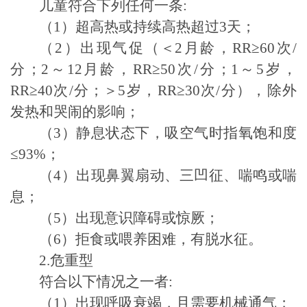
儿童符合下列任何一条
:
（
1
）超高热或持续高热超过
3
天；
（
2
）出现气促（＜
2
月龄，
RR≥60
次
/
分；
2
～
12
月龄，
RR≥50
次
/
分；
1
～
5
岁，
RR≥40
次
/
分；＞
5
岁，
RR≥30
次
/
分），除外
发热和哭闹的影响；
（
3
）静息状态下，吸空气时指氧饱和度
≤93%
；
（
4
）出现鼻翼扇动、三凹征、喘鸣或喘
息；
（
5
）出现意识障碍或惊厥；
（
6
）拒食或喂养困难，有脱水征。
2.
危重型
符合以下情况之一者
:
（
1
）出现呼吸衰竭，且需要机械通气；