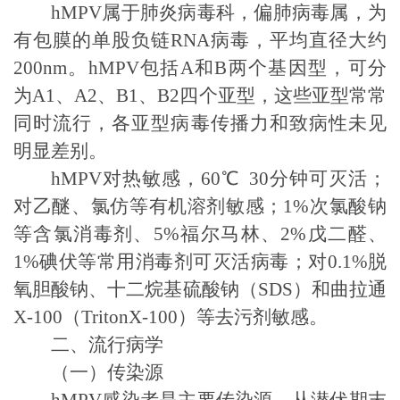
hMPV
属于肺炎病毒科，偏肺病毒属，为
有包膜的单股负链
RNA
病毒，平均直径大约
200nm
。
hMPV
包括
A
和
B
两个基因型，可分
为
A1
、
A2
、
B1
、
B2
四个亚型，这些亚型常常
同时流行，各亚型病毒传播力和致病性未见
明显差别。
hMPV
对热敏感，
60℃
30
分钟可灭活
；
对乙醚、氯仿等有机溶剂敏感
；
1%
次氯酸钠
等含氯消毒剂、
5%
福尔马林、
2%
戊二醛、
1%
碘伏等常用消毒剂可灭活病毒
；
对
0.1%
脱
氧胆酸钠、十二烷基硫酸钠（
SDS
）和曲拉通
X-100
（
TritonX-100
）等去污剂敏感。
二、流行病学
（一）传染源