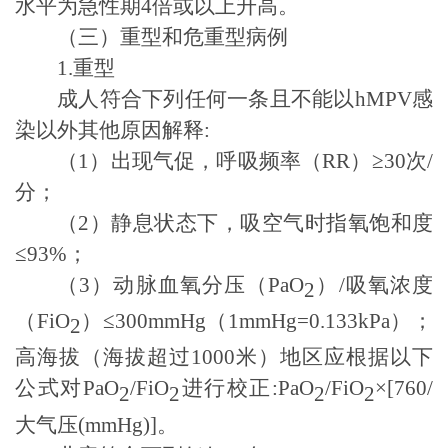
水平为急性期
4
倍或以上升高。
（三）重型和危重型病例
1.
重型
成人符合下列任何一条且不能以
hMPV
感
染
以外其他原因解释
:
（
1
）出现气促，呼吸频率（
RR
）
≥30
次
/
分；
（
2
）静息状态下，吸空气时指氧饱和度
≤93%
；
（
3
）动脉血氧分压（
PaO
）
/
吸氧浓度
2
（
FiO
）
≤300mmHg
（
1mmHg=0.133kPa
）；
2
高海拔（海拔超过
1000
米）地区应根据以下
公式对
PaO
/FiO
进行校正
:PaO
/FiO
×[760/
2
2
2
2
大气压
(mmHg)]
。