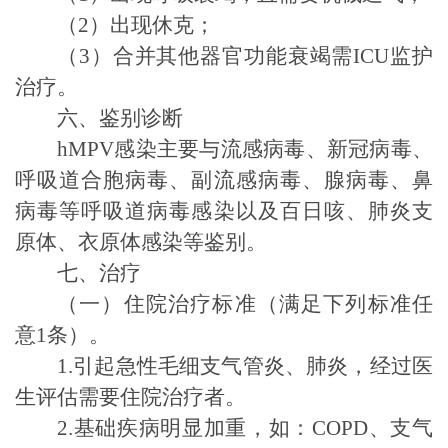
（
2
）出现休克；
（
3
）合并其他器官功能衰竭需
ICU
监护
治疗。
六、鉴别诊断
hMPV
感染
主要与
流感病毒、新冠病毒、
呼吸道合胞病毒、副流感病毒、腺病毒、鼻
病毒等呼吸道病毒感染
以及
百日咳、肺炎支
原体
、
衣原体感染等鉴别。
七、治疗
（一）
住院治疗标准（满足下列标准任
意
1
条）
。
1.
引起
急性毛细支气管炎、肺炎，经过医
生评估需要住院治疗者。
2.
基础疾病明显加重，如：
COPD
、
支气