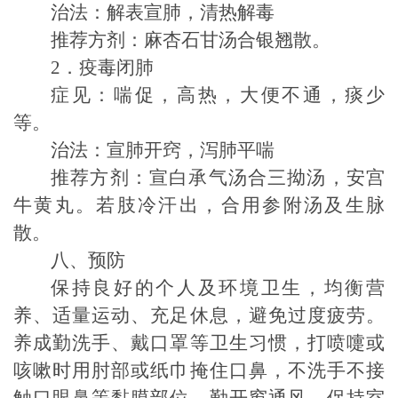
治法：解表宣肺，清热解毒
推荐方剂：麻杏石甘汤合银翘散。
2
．疫毒闭肺
症见：喘促，高热，大便不通，痰少
等。
治法：宣肺开窍，泻肺平喘
推荐方剂：宣白承气汤合三拗汤，安宫
牛黄丸。若肢冷汗出，合用参附汤及生脉
散。
八、预防
保持良好的个人及
环境卫生
，均衡营
养、适量运动、充足休息，避免过度疲劳。
养成勤洗手、戴口罩等卫生习惯，打喷嚏或
咳嗽时用肘部或纸巾掩住口鼻，不洗手不接
触口眼鼻等黏膜部位。勤开窗通风，保持
室