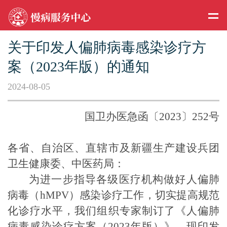
关于印发人偏肺病毒感染诊疗方
案（2023年版）的通知
2024-08-05
国卫办医急函〔2023〕252号
各省、自治区、直辖市及新疆生产建设兵团
卫生健康委
、中医药局
：
为进一步指导
各级医疗机构
做好人偏肺
病毒（
hMPV
）感染
诊疗
工作，
切实提高规范
化诊疗水平，
我
们
组织专家制订了《人偏肺
病毒感染诊疗方案（
2023
年版）》。现印发