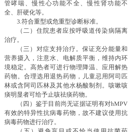
管
哮喘、慢性心功能不全、慢性肾功能不
全、肝硬化等。
3.
符合重型或危重型诊断标准。
（二）住院患者
应
按呼吸道传染病
隔离
治疗
。
（三）对症支持治疗。保证充分能量和
营养摄入，注意水、电解质平衡，维持内环
境稳定。
高热者可进行物理降温、应用解热
药物。
合理选用退热药物，儿童忌用阿司匹
林或含阿司匹林及其他水杨酸制剂。
咳嗽咳
痰明显者可给予止咳祛痰药物。
（四）
鉴于
目前尚无证据证明
有
对
hMPV
有效的
特异性
抗病毒药物
，故不建议使用抗
病毒药物进行治疗。
（五）避免盲目或不恰当使用抗菌药