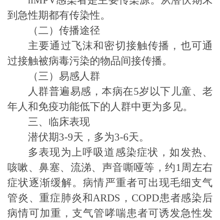
hMPV
感染者是主要传染源。从潜伏期末
到急性期都有传染性。
（二）传播途径
主要通过飞沫和密切接触传播，也可通
过接触被病毒污染的物品间接传播。
（三）易感人群
人群普遍易感，本病在
5
岁以下
儿童、老
年人和免疫功能低下的人群中更为多见。
三、临床表现
潜伏期
3-9
天，多为
3-6
天。
多表现为上呼吸道感染症状，如发热、
咳嗽、鼻塞、流涕、声音嘶哑等，约
1
周左右
症状逐渐缓解。病情严重者可出现毛细支气
管炎、重症肺炎和
ARDS
，
COPD
患者感染后
病情可加重，
支气管
哮喘患者可诱发急性发