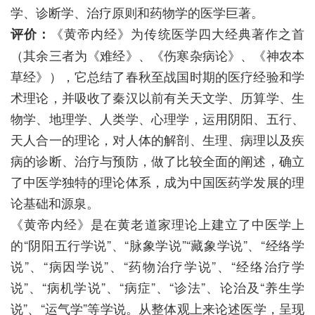
学、诊断学、治疗原则和药物学的医学巨著。
《黄帝内经》为传统医学四大经典著作之首
评价：
（其余三者为《难经》、《伤寒杂病论》、《神农本
草经》），它总结了春秋至战国时期的医疗经验和学
术理论，并吸收了秦汉以前有关天文学、历算学、生
物学、地理学、人类学、心理学，运用阴阳、五行、
天人合一的理论，对人体的解剖、生理、病理以及疾
病的诊断、治疗与预防，做了比较全面的阐述，确立
了中医学独特的理论体系，成为中国医药学发展的理
论基础和源泉。
《黄帝内经》
是
在黄老道家理论上建立了中医学上
的
“阴阳五行学说”、“脉象学说”“藏象学说”、“经络学
说”、“病因学说”、“药物治疗学说”、“经络治疗学
说”、“病机学说”、“病症”、“诊法”、论治及“养生学
说”、“运气学”等学说。从整体观上来论述医学，呈现