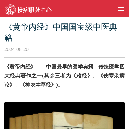
《黄帝内经》中国国宝级中医典
籍
2024-08-20
《黄帝内经》
——
中国最早的
医学
典籍，传统医学四
大经典著作之一
(其余三者为《
难经
》、《
伤寒杂病
。
论
》、《
神农本草经
》
)